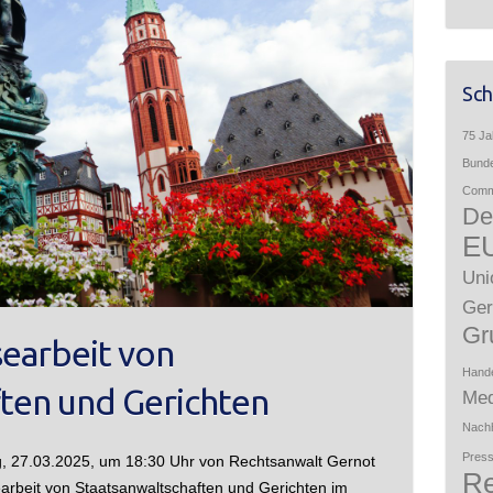
Sch
75 Ja
Bunde
Comme
De
E
Uni
Ger
Gr
searbeit von
Hand
ften und Gerichten
Med
Nachh
Press
, 27.03.2025, um 18:30 Uhr von Rechtsanwalt Gernot
Re
rbeit von Staatsanwaltschaften und Gerichten im