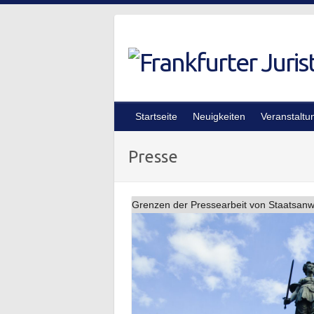
Skip
to
content
Startseite
Neuigkeiten
Veranstaltu
Presse
Grenzen der Pressearbeit von Staatsanw