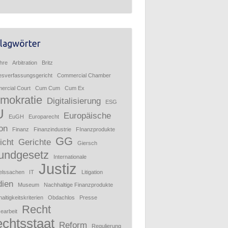
lagwörter
hre
Arbitration
Britz
sverfassungsgericht
Commercial Chamber
rcial Court
Cum Cum
Cum Ex
mokratie
Digitalisierung
ESG
U
Europäische
EuGH
Europarecht
on
Finanz
Finanzindustrie
FInanzprodukte
GG
icht
Gerichte
Giersch
undgesetz
Internationale
Justiz
elssachen
IT
Litigation
ien
Museum
Nachhaltige Finanzprodukte
altigkeitskriterien
Obdachlos
Presse
Recht
earbeit
chtsstaat
Reform
Regulierung