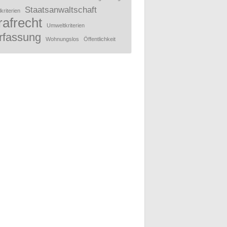
Staatsanwaltschaft
kriterien
rafrecht
Umweltkriterien
rfassung
Wohnungslos
Öffentlichkeit