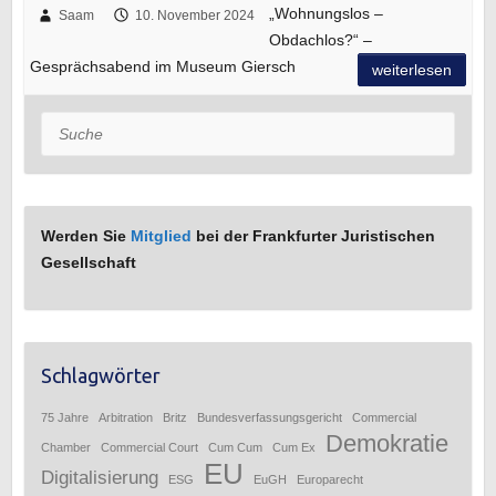
„Wohnungslos –
Saam
10. November 2024
Obdachlos?“ –
Gesprächsabend im Museum Giersch
weiterlesen
Suche
Werden Sie
Mitglied
bei der Frankfurter Juristischen
Gesellschaft
Schlagwörter
75 Jahre
Arbitration
Britz
Bundesverfassungsgericht
Commercial
Demokratie
Chamber
Commercial Court
Cum Cum
Cum Ex
EU
Digitalisierung
ESG
EuGH
Europarecht