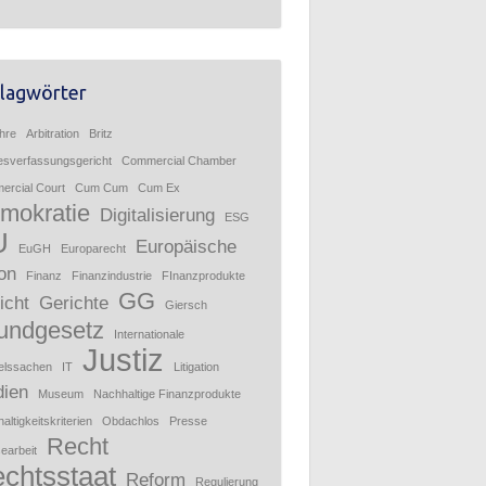
lagwörter
hre
Arbitration
Britz
sverfassungsgericht
Commercial Chamber
rcial Court
Cum Cum
Cum Ex
mokratie
Digitalisierung
ESG
U
Europäische
EuGH
Europarecht
on
Finanz
Finanzindustrie
FInanzprodukte
GG
icht
Gerichte
Giersch
undgesetz
Internationale
Justiz
elssachen
IT
Litigation
ien
Museum
Nachhaltige Finanzprodukte
altigkeitskriterien
Obdachlos
Presse
Recht
earbeit
chtsstaat
Reform
Regulierung