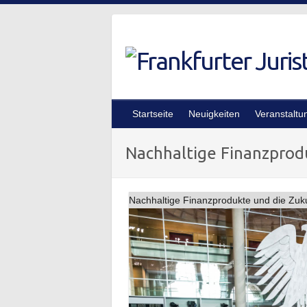
Skip
to
content
Startseite
Neuigkeiten
Veranstaltu
Nachhaltige Finanzprod
Nachhaltige Finanzprodukte und die Zuku