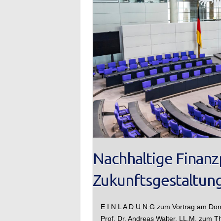
Nachhaltige Finan
Zukunftsgestaltung
E I N L A D U N G zum Vortrag am Do
Prof. Dr. Andreas Walter, LL.M. zum 