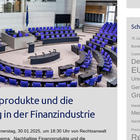
Sch
75 Ja
Bunde
Comme
De
E
Uni
Ger
Gr
zprodukte und die
Hand
 in der Finanzindustrie
Med
Nachh
Press
nnerstag, 30.01.2025, um 18:30 Uhr von Rechtsanwalt
Re
Thema: „Nachhaltige Finanzprodukte und die