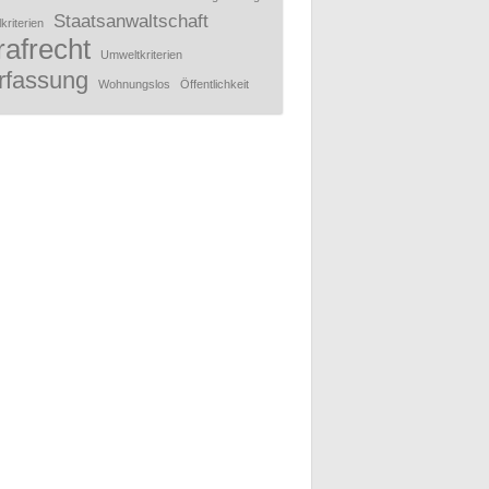
Staatsanwaltschaft
kriterien
rafrecht
Umweltkriterien
rfassung
Wohnungslos
Öffentlichkeit