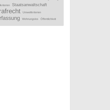
Staatsanwaltschaft
kriterien
rafrecht
Umweltkriterien
rfassung
Wohnungslos
Öffentlichkeit