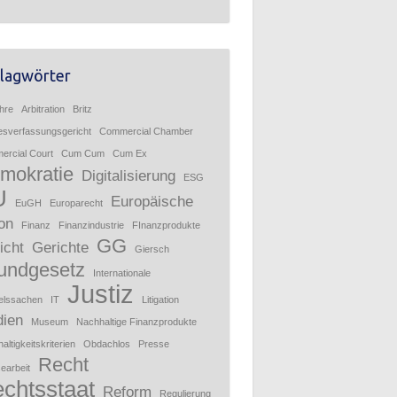
lagwörter
hre
Arbitration
Britz
sverfassungsgericht
Commercial Chamber
rcial Court
Cum Cum
Cum Ex
mokratie
Digitalisierung
ESG
U
Europäische
EuGH
Europarecht
on
Finanz
Finanzindustrie
FInanzprodukte
GG
icht
Gerichte
Giersch
undgesetz
Internationale
Justiz
elssachen
IT
Litigation
ien
Museum
Nachhaltige Finanzprodukte
altigkeitskriterien
Obdachlos
Presse
Recht
earbeit
chtsstaat
Reform
Regulierung