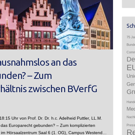
Sch
75 Ja
Bunde
Comme
De
 ausnahmslos an das
E
unden? – Zum
Uni
Ger
hältnis zwischen BVerfG
Gr
Hand
Med
Nachh
:15 Uhr von Prof. Dr. Dr. h.c. Adelheid Puttler, LL.M.
 das Europarecht gebunden? – Zum komplizierten
Press
Re
H im Hörsaalzentrum Saal 6 (1. OG), Campus Westend…