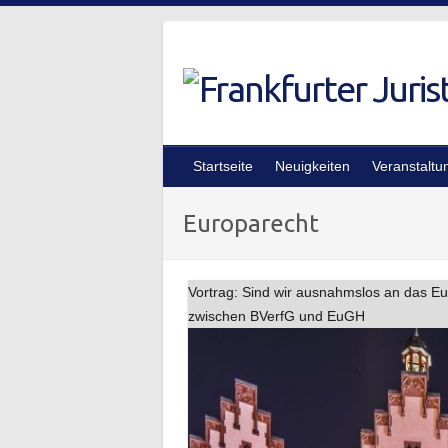
Skip
to
content
Startseite
Neuigkeiten
Veranstaltu
Europarecht
Vortrag: Sind wir ausnahmslos an das E
zwischen BVerfG und EuGH