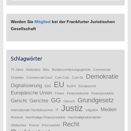
Werden Sie
Mitglied
bei der Frankfurter Juristischen
Gesellschaft
Schlagwörter
75 Jahre
Arbitration
Britz
Bundesverfassungsgericht
Commercial
Demokratie
Chamber
Commercial Court
Cum Cum
Cum Ex
EU
Digitalisierung
ESG
EuGH
Europarecht
Europäische Union
Finanz
Finanzindustrie
FInanzprodukte
GG
Grundgesetz
Gericht
Gerichte
Giersch
Justiz
Medien
Internationale Handelssachen
IT
Litigation
Museum
Nachhaltige Finanzprodukte
Nachhaltigkeitskriterien
Recht
Obdachlos
Presse
Pressearbeit